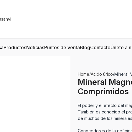
sa
Productos
Noticias
Puntos de venta
Blog
Contacto
Únete a n
Home
Ácido úrico
Mineral 
Mineral Magn
Comprimidos
El poder y el efecto del m
También es conocido el prob
de muchos de los minerales
Conocedores de la deficien