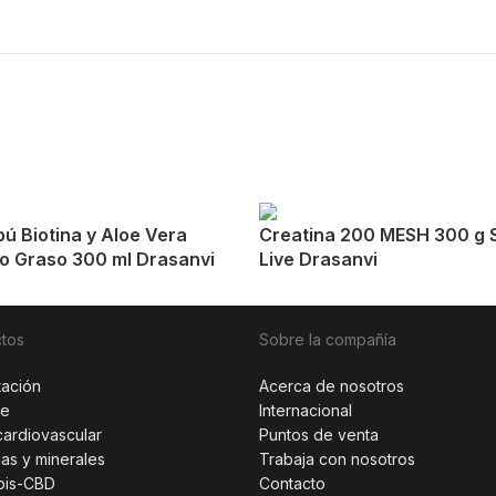
ú Biotina y Aloe Vera
Creatina 200 MESH 300 g 
o Graso 300 ml Drasanvi
Live Drasanvi
tos
Sobre la compañía
tación
Acerca de nosotros
te
Internacional
cardiovascular
Puntos de venta
nas y minerales
Trabaja con nosotros
bis-CBD
Contacto