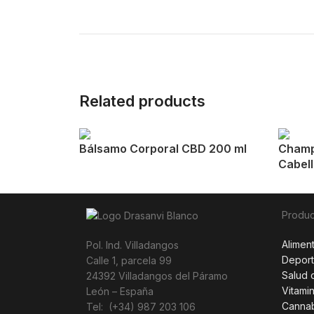
Related products
Bálsamo Corporal CBD 200 ml
Champ
Cabell
Produc
Alimen
Pol. Ind. Villadangos
Depor
Calle 1, parcela 99
Salud 
24392 Villadangos del Páramo
Vitami
León – España
Canna
Tel: (+34) 987 203 106