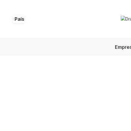
País
Empre