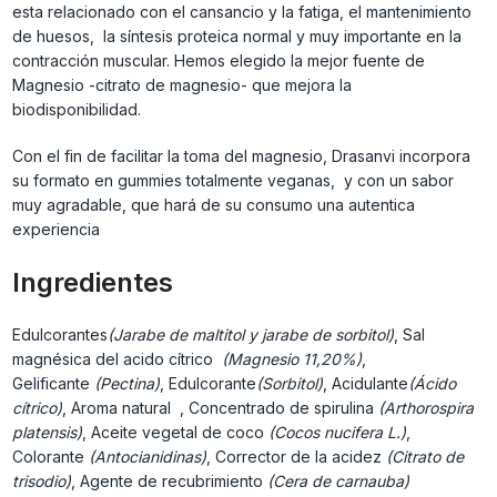
esta relacionado con el cansancio y la fatiga, el mantenimiento
de huesos, la síntesis proteica normal y muy importante en la
contracción muscular. Hemos elegido la mejor fuente de
Magnesio -citrato de magnesio- que mejora la
biodisponibilidad.
Con el fin de facilitar la toma del magnesio, Drasanvi incorpora
su formato en gummies totalmente veganas, y con un sabor
muy agradable, que hará de su consumo una autentica
experiencia
Ingredientes
Edulcorantes
(Jarabe de maltitol y jarabe de sorbitol)
, Sal
magnésica del acido cítrico
(Magnesio 11,20%)
,
Gelificante
(Pectina)
, Edulcorante
(Sorbitol)
, Acidulante
(Ácido
cítrico)
, Aroma natural
, Concentrado de spirulina
(Arthorospira
platensis)
, Aceite vegetal de coco
(Cocos nucifera L.)
,
Colorante
(Antocianidinas)
, Corrector de la acidez
(Citrato de
trisodio)
, Agente de recubrimiento
(Cera de carnauba)