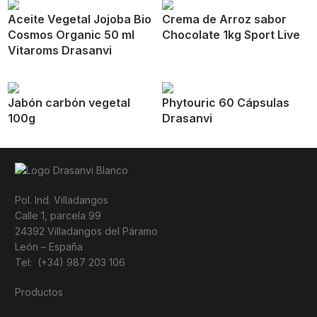
Aceite Vegetal Jojoba Bio
Crema de Arroz sabor
Cosmos Organic 50 ml
Chocolate 1kg Sport Live
Vitaroms Drasanvi
Jabón carbón vegetal
Phytouric 60 Cápsulas
100g
Drasanvi
Pol. Ind. Villadangos
Calle 1, parcela 99
24392 Villadangos del Páramo
León – España
Tel: (+34) 987 203 106
Productos