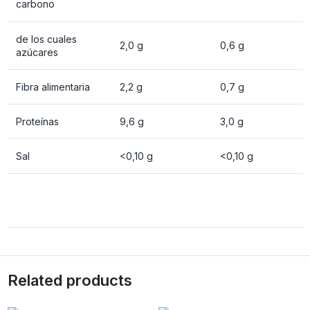
carbono
de los cuales
2,0 g
0,6 g
azúcares
Fibra alimentaria
2,2 g
0,7 g
Proteínas
9,6 g
3,0 g
Sal
<0,10 g
<0,10 g
Related products