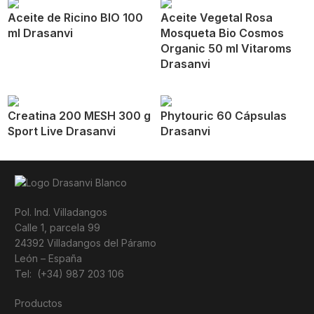
Aceite de Ricino BIO 100
Aceite Vegetal Rosa
ml Drasanvi
Mosqueta Bio Cosmos
Organic 50 ml Vitaroms
Drasanvi
Creatina 200 MESH 300 g
Phytouric 60 Cápsulas
Sport Live Drasanvi
Drasanvi
Pol. Ind. Villadangos
Calle 1, parcela 99
24392 Villadangos del Páramo
León – España
Tel: (+34) 987 203 106
Productos