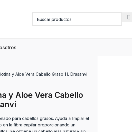
osotros
otina y Aloe Vera Cabello Graso 1 L Drasanvi
a y Aloe Vera Cabello
sanvi
ado para cabellos grasos. Ayuda a limpiar el
en la fibra capilar proporcionando un
llos. Se obtiene un cabello más natural y sin