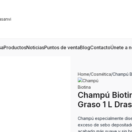
sa
Productos
Noticias
Puntos de venta
Blog
Contacto
Únete a n
Home
Cosmética
Champú Bi
Champú Biotin
Graso 1 L Dra
Champú especialmente diseñ
exceso de sebo depositado 
acabado más suave y sin bri