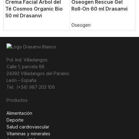
Crema Facial Árbol del
Oseogen Rescue Gel
Té Cosmos Organic Bio
Roll-On 60 ml Drasanvi
50 ml Drasanvi
Oseogen
Pol. Ind. Villadangos
Calle 1, parcela 99
24392 Villadangos del Páramo
León – España
Tel: (+34) 987 203 106
Productos
Alimentación
Deporte
Salud cardiovascular
Vitaminas y minerales