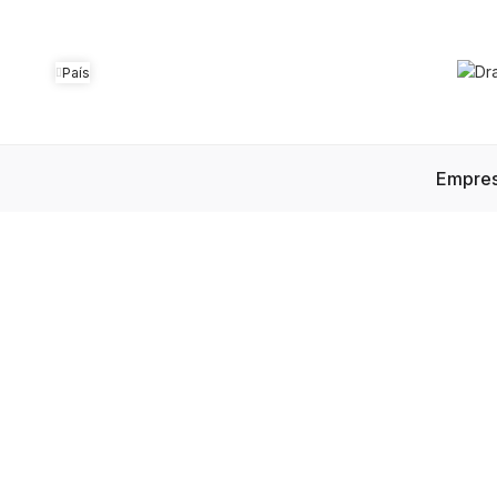
País
Empre