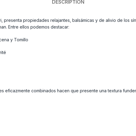
DESCRIPTION
i, presenta propiedades relajantes, balsámicas y de alivio de los sí
man. Entre ellos podemos destacar:
cena y Tomillo
ité
rales eficazmente combinados hacen que presente una textura fund