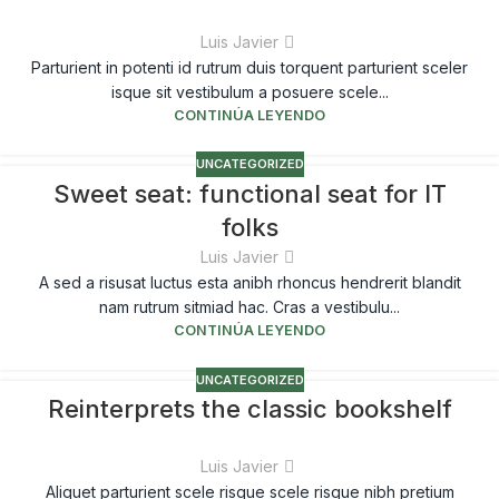
Luis Javier
Parturient in potenti id rutrum duis torquent parturient sceler
isque sit vestibulum a posuere scele...
CONTINÚA LEYENDO
UNCATEGORIZED
Sweet seat: functional seat for IT
folks
Luis Javier
A sed a risusat luctus esta anibh rhoncus hendrerit blandit
nam rutrum sitmiad hac. Cras a vestibulu...
CONTINÚA LEYENDO
UNCATEGORIZED
Reinterprets the classic bookshelf
Luis Javier
Aliquet parturient scele risque scele risque nibh pretium