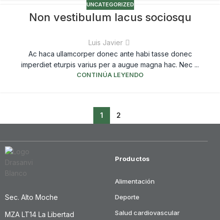
UNCATEGORIZED
Non vestibulum lacus sociosqu
Luis Javier
Ac haca ullamcorper donec ante habi tasse donec
imperdiet eturpis varius per a augue magna hac. Nec ...
CONTINÚA LEYENDO
1
2
Productos
Alimentación
Sec. Alto Moche
Deporte
Salud cardiovascular
MZA LT14 La Libertad