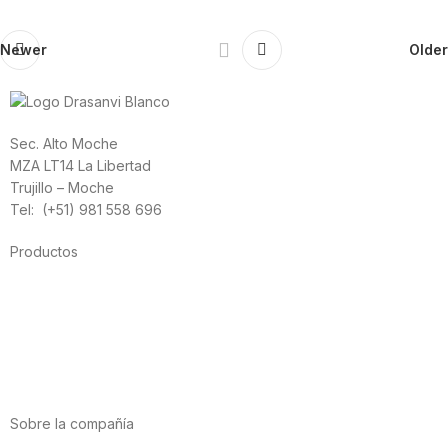
Newer
Older
Sec. Alto Moche
MZA LT14 La Libertad
Trujillo – Moche
Tel: (+51) 981 558 696
Productos
Alimentación
Deporte
Salud cardiovascular
Vitaminas y minerales
Cannabis-CBD
Sobre la compañía