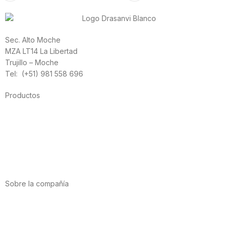
Sec. Alto Moche
MZA LT14 La Libertad
Trujillo – Moche
Tel: (+51) 981 558 696
Productos
Alimentación
Deporte
Salud cardiovascular
Vitaminas y minerales
Cannabis-CBD
Sobre la compañía
Acerca de nosotros
Internacional
Puntos de venta