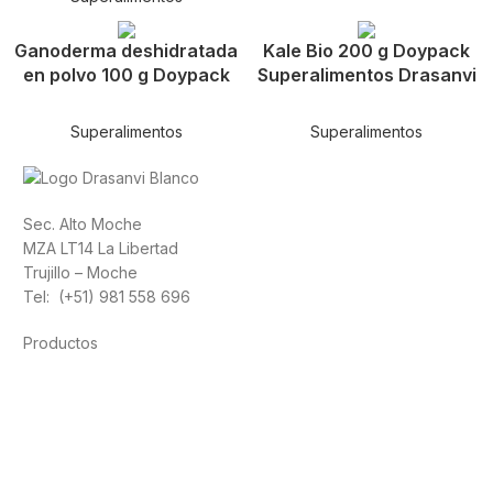
Ganoderma deshidratada
Kale Bio 200 g Doypack
en polvo 100 g Doypack
Superalimentos Drasanvi
Superalimentos
Superalimentos
Sec. Alto Moche
MZA LT14 La Libertad
Trujillo – Moche
Tel: (+51) 981 558 696
Productos
Alimentación
Deporte
Salud cardiovascular
Vitaminas y minerales
Cannabis-CBD