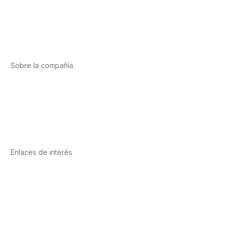
Deporte
Salud cardiovascular
Vitaminas y minerales
Cannabis-CBD
Sobre la compañía
Acerca de nosotros
Internacional
Puntos de venta
Trabaja con nosotros
Contacto
Enlaces de interés
Política de privacidad
Condiciones de Uso
Aviso Legal
Política de Cookies
Calidad y MedioAmbiente