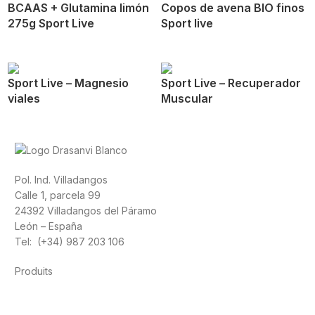
BCAAS + Glutamina limón
Copos de avena BIO finos
275g Sport Live
Sport live
Sport Live – Magnesio
Sport Live – Recuperador
viales
Muscular
Pol. Ind. Villadangos
Calle 1, parcela 99
24392 Villadangos del Páramo
León – España
Tel: (+34) 987 203 106
Produits
Alimentation
Sport
Santé cardiovasculaire
Vitamines et