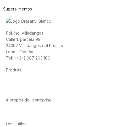
Superalimentos
Pol. Ind. Villadangos
Calle 1, parcela 99
24392 Villadangos del Páramo
León – España
Tel: (+34) 987 203 106
Produits
Alimentation
Sport
Santé cardiovasculaire
Vitamines et
minéraux
Cannabis-CBD
À propos de l’entreprise
A propos de nous
International
Contact
Liens utiles