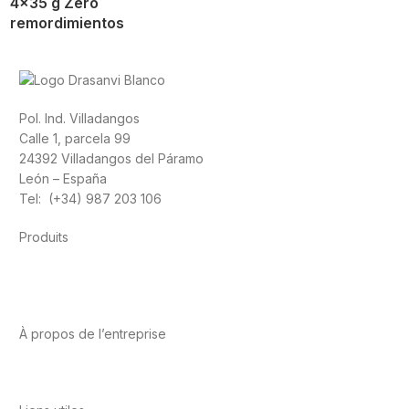
4×35 g Zero
remordimientos
Pol. Ind. Villadangos
Calle 1, parcela 99
24392 Villadangos del Páramo
León – España
Tel: (+34) 987 203 106
Produits
Alimentation
Sport
Santé cardiovasculaire
Vitamines et
minéraux
Cannabis-CBD
À propos de l’entreprise
A propos de nous
International
Contact