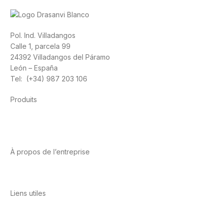
Pol. Ind. Villadangos
Calle 1, parcela 99
24392 Villadangos del Páramo
León – España
Tel: (+34) 987 203 106
Produits
Alimentation
Sport
Santé cardiovasculaire
Vitamines et
minéraux
Cannabis-CBD
À propos de l’entreprise
A propos de nous
International
Contact
Liens utiles
Politique de confidentialité
Conditions d’utilisation
Avis