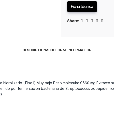
Ficha técnica
Share:
DESCRIPTION
ADDITIONAL INFORMATION
no hidrolizado (Tipo I) Muy bajo Peso molecular 9660 mg Extracto se
enido por fermentación bacteriana de Streptococcus zooepidemicus 
es