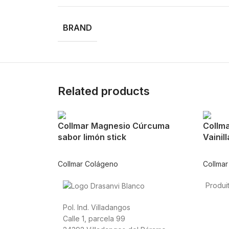
BRAND
Related products
Collmar Magnesio Cúrcuma
Collm
sabor limón stick
Vainill
Collmar Colágeno
Collma
Produi
Alimen
Pol. Ind. Villadangos
cardio
Calle 1, parcela 99