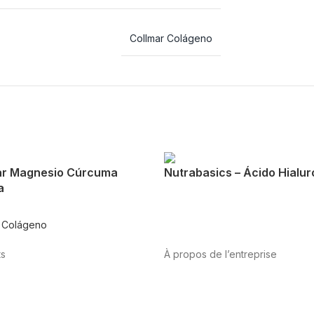
Collmar Colágeno
ar Magnesio Cúrcuma
Nutrabasics – Ácido Hialur
a
r Colágeno
ts
À propos de l’entreprise
tation
Sport
Santé
A propos de nous
International
vasculaire
Vitamines et minéraux