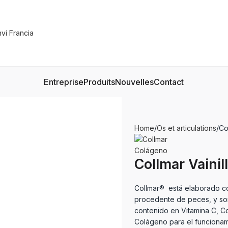
Entreprise
Produits
Nouvelles
Contact
Home
Os et articulations
Co
Collmar Vainil
Collmar® está elaborado co
procedente de peces, y som
contenido en Vitamina C, Co
Colágeno para el funcionami