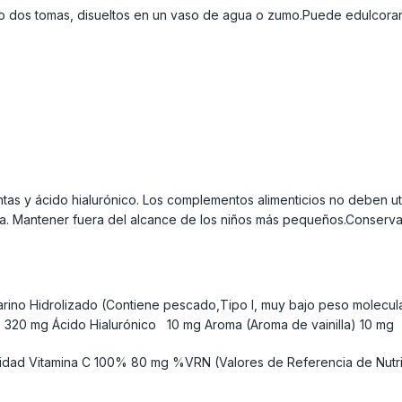
na o dos tomas, disueltos en un vaso de agua o zumo.Puede edulcor
as y ácido hialurónico. Los complementos alimenticios no deben util
. Mantener fuera del alcance de los niños más pequeños.Conservar
arino Hidrolizado (Contiene pescado,Tipo I, muy bajo peso molecul
%) 320 mg Ácido Hialurónico 10 mg Aroma (Aroma de vainilla) 10 mg
ntidad Vitamina C 100% 80 mg %VRN (Valores de Referencia de Nutrie