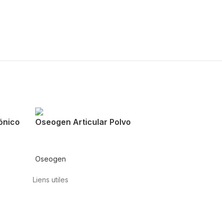
ónico
Oseogen Articular Polvo
Oseogen
Liens utiles
Contact
Politique de confidentialité
Conditions
d’utilisation
Avis juridique
Politique en