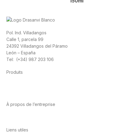
150ml
Pol. Ind. Villadangos
Calle 1, parcela 99
24392 Villadangos del Páramo
León – España
Tel: (+34) 987 203 106
Produits
Alimentation
Sport
Santé cardiovasculaire
Vitamines et
minéraux
Cannabis-CBD
À propos de l’entreprise
A propos de nous
International
Contact
Liens utiles