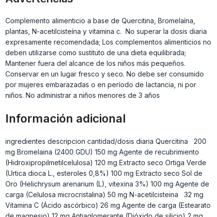
Complemento alimenticio a base de Quercitina, Bromelaína,
plantas, N-acetilcisteína y vitamina c. No superar la dosis diaria
expresamente recomendada; Los complementos alimenticios no
deben utilizarse como sustituto de una dieta equilibrada;
Mantener fuera del alcance de los niños más pequeños.
Conservar en un lugar fresco y seco. No debe ser consumido
por mujeres embarazadas o en período de lactancia, ni por
niños. No administrar a niños menores de 3 años
Información adicional
ingredientes descripcion cantidad/dosis diaria Quercitina 200
mg Bromelaina (2400 GDU) 150 mg Agente de recubrimiento
(Hidroxipropilmetilcelulosa) 120 mg Extracto seco Ortiga Verde
(Urtica dioca L., esteroles 0,8%) 100 mg Extracto seco Sol de
Oro (Helichrysum arenarium (L), vitexina 3%) 100 mg Agente de
carga (Celulosa microcristalina) 50 mg N-acetilcisteina 32 mg
Vitamina C (Ácido ascórbico) 26 mg Agente de carga (Estearato
de magnesio) 12 mg Antiaglomerante (Dióxido de silicio) 2 mg