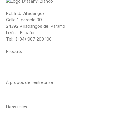
Pol. Ind. Villadangos
Calle 1, parcela 99
24392 Villadangos del Páramo
León – España
Tel: (+34) 987 203 106
Produits
Alimentation
Sport
Santé cardiovasculaire
Vitamines et
minéraux
Cannabis-CBD
À propos de l’entreprise
A propos de nous
International
Contact
Liens utiles
Politique de confidentialité
Conditions d’utilisation
Avis
juridique
Politique en matière de cookies
Qualité et