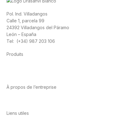
Pol. Ind. Villadangos
Calle 1, parcela 99
24392 Villadangos del Páramo
León – España
Tel: (+34) 987 203 106
Produits
Alimentation
Sport
Santé cardiovasculaire
Vitamines et
minéraux
Cannabis-CBD
À propos de l’entreprise
A propos de nous
International
Contact
Liens utiles
Politique de confidentialité
Conditions d’utilisation
Avis
juridique
Politique en matière de cookies
Qualité et