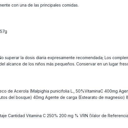
mente con una de las principales comidas.
 57g
perar la dosis diaria expresamente recomendada; Los complemen
a del alcance de los niños más pequeños. Conservar en un lugar fres
 seco de Acerola (Malpighia punicifolia L., 50%VitaminaC 400mg Ag
utos del bosque) 40mg Agente de carga (Estearato de magnesio) 8m
entaje Cantidad Vitamina C 250% 200 mg % VRN (Valor de Referencia