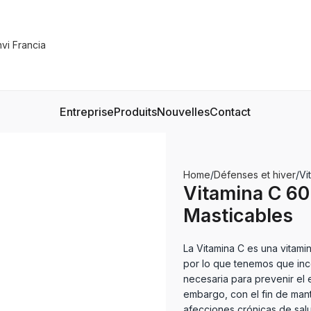
Entreprise
Produits
Nouvelles
Contact
Home
Défenses et hiver
Vi
Vitamina C 6
Masticables
La Vitamina C es una vitami
por lo que tenemos que inco
necesaria para prevenir el 
embargo, con el fin de mant
afecciones crónicas de salu