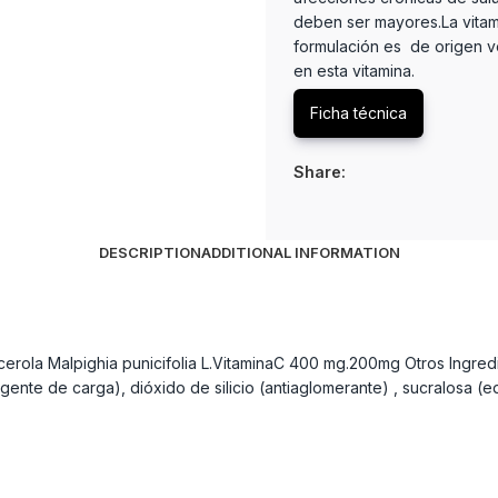
deben ser mayores.La vitam
formulación es de origen v
en esta vitamina.
Ficha técnica
Share:
DESCRIPTION
ADDITIONAL INFORMATION
cerola Malpighia punicifolia L.VitaminaC 400 mg.200mg Otros Ingred
ente de carga), dióxido de silicio (antiaglomerante) , sucralosa (e