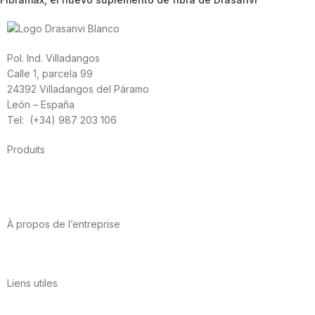
Pol. Ind. Villadangos
Calle 1, parcela 99
24392 Villadangos del Páramo
León – España
Tel: (+34) 987 203 106
Produits
Alimentation
Sport
Santé cardiovasculaire
Vitamines et minéraux
Cannabis-CBD
À propos de l’entreprise
A propos de nous
International
Contact
Liens utiles
Politique de confidentialité
Conditions d’utilisation
Avis juridique