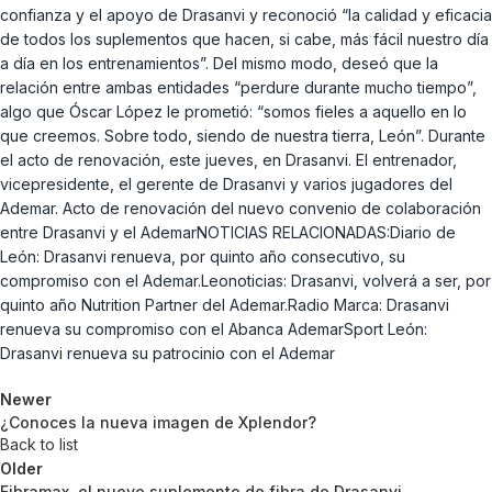
confianza y el apoyo de Drasanvi y reconoció “la calidad y eficacia
de todos los suplementos que hacen, si cabe, más fácil nuestro día
a día en los entrenamientos”. Del mismo modo, deseó que la
relación entre ambas entidades “perdure durante mucho tiempo”,
algo que Óscar López le prometió: “somos fieles a aquello en lo
que creemos. Sobre todo, siendo de nuestra tierra, León”. Durante
el acto de renovación, este jueves, en Drasanvi. El entrenador,
vicepresidente, el gerente de Drasanvi y varios jugadores del
Ademar. Acto de renovación del nuevo convenio de colaboración
entre Drasanvi y el AdemarNOTICIAS RELACIONADAS:Diario de
León: Drasanvi renueva, por quinto año consecutivo, su
compromiso con el Ademar.Leonoticias: Drasanvi, volverá a ser, por
quinto año Nutrition Partner del Ademar.Radio Marca: Drasanvi
renueva su compromiso con el Abanca AdemarSport León:
Drasanvi renueva su patrocinio con el Ademar
Newer
¿Conoces la nueva imagen de Xplendor?
Back to list
Older
Fibramax, el nuevo suplemento de fibra de Drasanvi