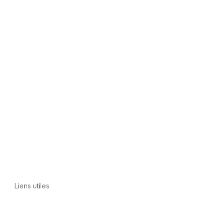
Liens utiles
Politique de confidentialité
Conditions
d’utilisation
Avis juridique
Politique en