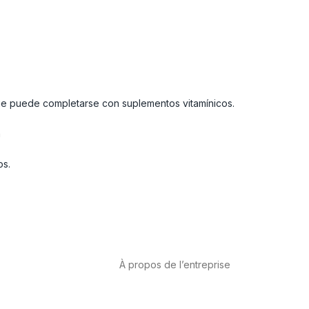
que puede completarse con suplementos vitamínicos.
a
rabenos.
À propos de l’entreprise
anté cardiovasculaire
A propos de nous
International
Contact
ux
Cannabis-CBD