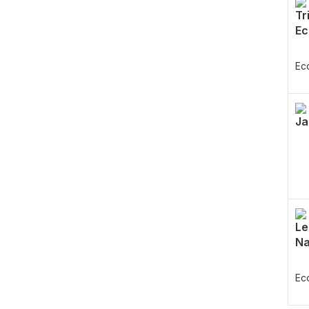
Tr
Ec
Ec
Ja
Le
Na
Ec