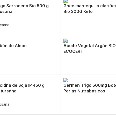
igo Sarraceno Bio 500 g
Ghee mantequilla clarifi
osana
Bio 300G Keto
osana
bón de Alepo
Aceite Vegetal Argán BIO
ECOCERT
citina de Soja IP 450 g
Germen Trigo 500mg Bot
tursana
Perlas Nutrabasicos
osana