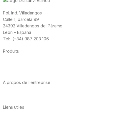
Pol. Ind. Villadangos
Calle 1, parcela 99
24392 Villadangos del Páramo
León – España
Tel: (+34) 987 203 106
Produits
Alimentation
Sport
Santé cardiovasculaire
Vitamines et minéraux
Cannabis-CBD
À propos de l’entreprise
A propos de nous
International
Contact
Liens utiles
Politique de confidentialité
Conditions d’utilisation
Avis juridique
Politique en matière de cookies
Qualité et environnement