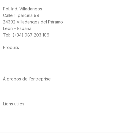
Pol. Ind. Villadangos
Calle 1, parcela 99
24392 Villadangos del Páramo
León – España
Tel: (+34) 987 203 106
Produits
Alimentation
Sport
Santé cardiovasculaire
Vitamines et minéraux
Cannabis-CBD
À propos de l’entreprise
A propos de nous
International
Contact
Liens utiles
Politique de confidentialité
Conditions d’utilisation
Avis juridique
Politique en matière de cookies
Qualité et environnement