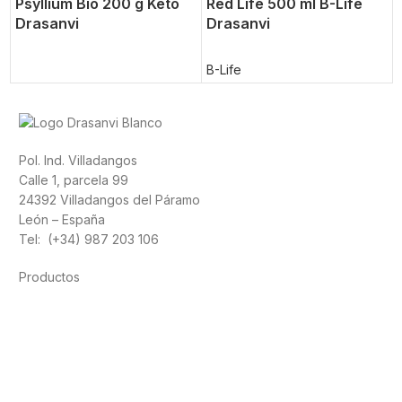
Psyllium Bio 200 g Keto
Red Life 500 ml B-Life
Drasanvi
Drasanvi
B-Life
Pol. Ind. Villadangos
Calle 1, parcela 99
24392 Villadangos del Páramo
León – España
Tel: (+34) 987 203 106
Productos
Alimentación
Deporte
Salud cardiovascular
Vitaminas y minerales
Cannabis-CBD