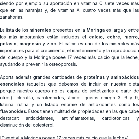
siendo por ejemplo su aportación en vitamina C siete veces más
que en las naranjas y, de vitamina A, cuatro veces más que las
zanahorias.
La lista de los
minerales
presentes en la
Moringa
es larga y entr
los más importantes están incluidos el
c
alcio, cobre, hierro,
potasio, magnesio y zinc.
El calcio es uno de los minerales má
importantes para el crecimiento, el mantenimiento y la reproducción
del cuerpo y la Moringa posee 17 veces más calcio que la leche,
ayudando a prevenir la osteoporosis.
Aporta además grandes cantidades de
proteínas y aminoácido
esenciales
(aquellos que debemos de incluir en nuestra dieta
porque nuestro cuerpo no es capaz de sintetizarlos a partir de
otros), clorofila, carotenoides, ácidos grasos omega 3, 6 y 9,
luteína, rutina y un listado enorme de antioxidantes como los
flavonoides
. Éstos tienen multitud de propiedades en las que cabe
destacar: antioxidantes, antiinflamatorias, cardiotónicas y
disminución del colesterol.
[Tweet «La Moringa posee 17 veces más calcio que la leche»]