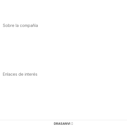
Salud cardiovascular
Vitaminas y minerales
Cannabis-CBD
Sobre la compañía
Acerca de nosotros
Internacional
Puntos de venta
Trabaja con nosotros
Contacto
Enlaces de interés
Política de privacidad
Condiciones de Uso
Aviso Legal
Política de Cookies
Calidad y MedioAmbiente
DRASANVI