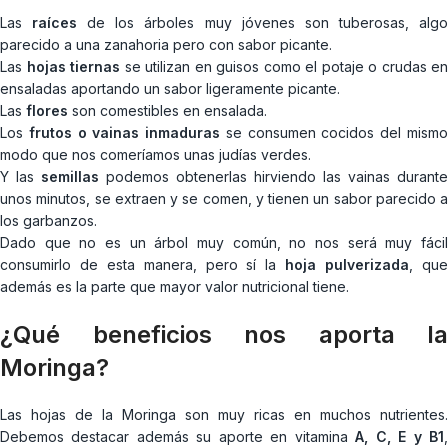
Las
raíces
de los árboles muy jóvenes son tuberosas, alg
parecido a una zanahoria pero con sabor picante.
Las
hojas tiernas
se utilizan en guisos como el potaje o crudas en
ensaladas aportando un sabor ligeramente picante.
Las
flores
son comestibles en ensalada.
Los
frutos o vainas inmaduras
se consumen cocidos del mism
modo que nos comeríamos unas judías verdes.
Y las
semillas
podemos obtenerlas hirviendo las vainas durante
unos minutos, se extraen y se comen, y tienen un sabor parecido a
los garbanzos.
Dado que no es un árbol muy común, no nos será muy fácil
consumirlo de esta manera, pero sí la
hoja pulverizada
, qu
además es la parte que mayor valor nutricional tiene.
¿Qué beneficios nos aporta la
Moringa?
Las hojas de la Moringa son muy ricas en muchos nutrientes.
Debemos destacar además su aporte en vitamina
A, C, E y B1