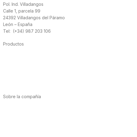
Pol. Ind. Villadangos
Calle 1, parcela 99
24392 Villadangos del Páramo
León – España
Tel: (+34) 987 203 106
Productos
Alimentación
Deporte
Salud cardiovascular
Vitaminas y minerales
Cannabis-CBD
Sobre la compañía
Acerca de nosotros
Internacional
Puntos de venta
Trabaja con nosotros
Contacto