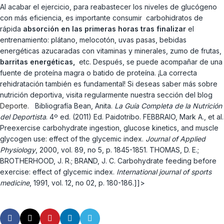
Al acabar el ejercicio, para reabastecer los niveles de glucógeno
con más eficiencia, es importante consumir carbohidratos de
rápida
absorción en las primeras horas tras finalizar
el
entrenamiento: plátano, melocotón, uvas pasas, bebidas
energéticas azucaradas con vitaminas y minerales, zumo de frutas,
barritas energéticas,
etc. Después, se puede acompañar de una
fuente de proteína magra o batido de proteína. ¡La correcta
rehidratación también es fundamental! Si deseas saber más sobre
nutrición deportiva, visita regularmente nuestra sección del blog
Deporte
. Bibliografía Bean, Anita.
La Guía Completa de la Nutrición
del Deportista
. 4º ed. (2011) Ed. Paidotribo. FEBBRAIO, Mark A., et al.
Preexercise carbohydrate ingestion, glucose kinetics, and muscle
glycogen use: effect of the glycemic index.
Journal of Applied
Physiology
, 2000, vol. 89, no 5, p. 1845-1851. THOMAS, D. E.;
BROTHERHOOD, J. R.; BRAND, J. C. Carbohydrate feeding before
exercise: effect of glycemic index.
International journal of sports
medicine
, 1991, vol. 12, no 02, p. 180-186.]]>