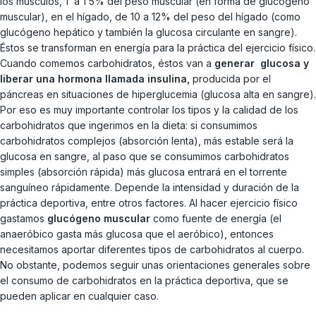
los músculos, 1 a 1’5% del peso muscular (en forma de glucógeno
muscular), en el hígado, de 10 a 12% del peso del hígado (como
glucógeno hepático y también la glucosa circulante en sangre).
Éstos se transforman en energía para la práctica del ejercicio físico.
Cuando comemos carbohidratos, éstos van a
generar glucosa y
liberar una hormona llamada insulina,
producida por el
páncreas en situaciones de hiperglucemia (glucosa alta en sangre).
Por eso es muy importante controlar los tipos y la calidad de los
carbohidratos que ingerimos en la dieta: si consumimos
carbohidratos complejos (absorción lenta), más estable será la
glucosa en sangre, al paso que se consumimos carbohidratos
simples (absorción rápida) más glucosa entrará en el torrente
sanguíneo rápidamente. Depende la intensidad y duración de la
práctica deportiva, entre otros factores. Al hacer ejercicio físico
gastamos
glucógeno muscular
como fuente de energía (el
anaeróbico gasta más glucosa que el aeróbico), entonces
necesitamos aportar diferentes tipos de carbohidratos al cuerpo.
No obstante, podemos seguir unas orientaciones generales sobre
el consumo de carbohidratos en la práctica deportiva, que se
pueden aplicar en cualquier caso.