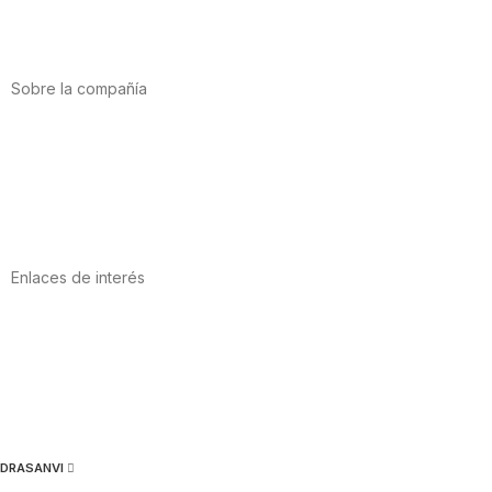
Vitaminas y minerales
Cannabis-CBD
Sobre la compañía
Acerca de nosotros
Internacional
Puntos de venta
Trabaja con nosotros
Contacto
Enlaces de interés
Política de privacidad
Condiciones de Uso
Aviso Legal
Política de Cookies
Calidad y MedioAmbiente
DRASANVI