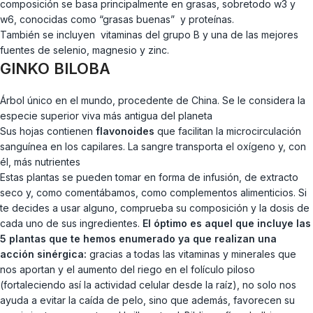
composición se basa principalmente en grasas, sobretodo w3 y
w6, conocidas como “grasas buenas” y proteínas.
También se incluyen vitaminas del grupo B y una de las mejores
fuentes de selenio, magnesio y zinc.
GINKO BILOBA
Árbol único en el mundo, procedente de China. Se le considera la
especie superior viva más antigua del planeta
Sus hojas contienen
flavonoides
que facilitan la microcirculación
sanguínea en los capilares. La sangre transporta el oxígeno y, con
él, más nutrientes
Estas plantas se pueden tomar en forma de infusión, de extracto
seco y, como comentábamos, como complementos alimenticios. Si
te decides a usar alguno, comprueba su composición y la dosis de
cada uno de sus ingredientes.
El óptimo es aquel que incluye las
5 plantas que te hemos enumerado ya que realizan una
acción sinérgica:
gracias a todas las vitaminas y minerales que
nos aportan y el aumento del riego en el folículo piloso
(fortaleciendo así la actividad celular desde la raíz), no solo nos
ayuda a evitar la caída de pelo, sino que además, favorecen su