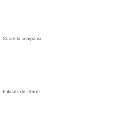
Deporte
Salud cardiovascular
Vitaminas y minerales
Cannabis-CBD
Sobre la compañía
Acerca de nosotros
Internacional
Puntos de venta
Trabaja con nosotros
Contacto
Enlaces de interés
Política de privacidad
Condiciones de Uso
Aviso Legal
Política de Cookies
Calidad y MedioAmbiente