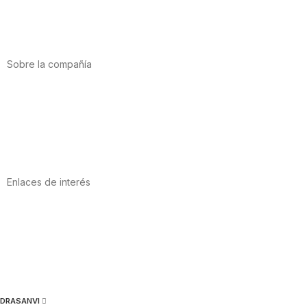
Salud cardiovascular
Vitaminas y minerales
Cannabis-CBD
Sobre la compañía
Acerca de nosotros
Internacional
Puntos de venta
Trabaja con nosotros
Contacto
Enlaces de interés
Política de privacidad
Condiciones de Uso
Aviso Legal
Política de Cookies
Calidad y MedioAmbiente
DRASANVI