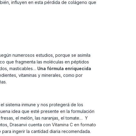
también, influyen en esta pérdida de colágeno que
 según numerosos estudios, porque se asimila
ico que fragmenta las moléculas en péptidos
idos, masticables…
Una fórmula enriquecida
edientes, vitaminas y minerales, como por
ñas.
 el sistema inmune y nos protegerá de los
buena idea que esté presente en la formulación
resas, el melón, las naranjas, el tomate… Y
ntos, Drasanvi cuenta con
Vitamina C en formato
 para ingerir la cantidad diaria recomendada.