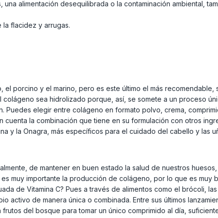
trés, una alimentación desequilibrada o la contaminación ambiental, 
 la flacidez y arrugas.
, el porcino y el marino, pero es este último el más recomendable,
 colágeno sea hidrolizado porque, así, se somete a un proceso ún
n. Puedes elegir entre colágeno en formato polvo, crema, comprim
n cuenta la combinación que tiene en su formulación con otros ingr
otina y la Onagra, más específicos para el cuidado del cabello y las u
cipalmente, de mantener en buen estado la salud de nuestros huesos,
, es muy importante la producción de colágeno, por lo que es muy 
a de Vitamina C? Pues a través de alimentos como el brócoli, las f
io activo de manera única o combinada. Entre sus últimos lanzamie
frutos del bosque para tomar un único comprimido al día, suficiente