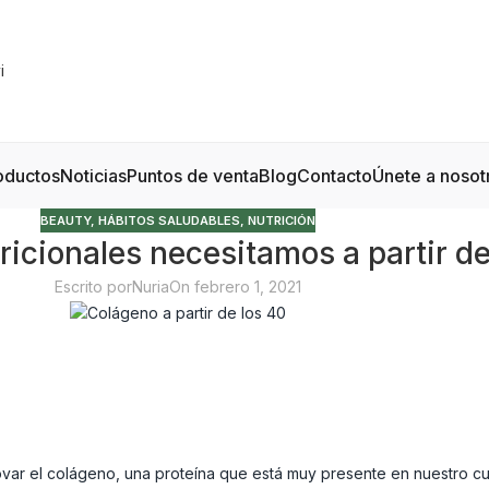
oductos
Noticias
Puntos de venta
Blog
Contacto
Únete a nosot
BEAUTY
,
HÁBITOS SALUDABLES
,
NUTRICIÓN
icionales necesitamos a partir de
Escrito por
Nuria
On febrero 1, 2021
var el colágeno, una proteína que está muy presente en nuestro cue