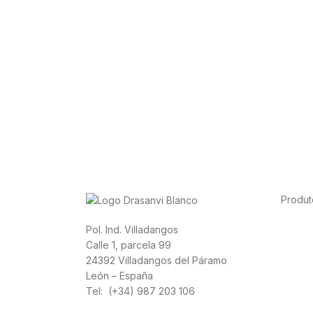
Produt
Alimen
Pol. Ind. Villadangos
Cardio
Calle 1, parcela 99
Canna
24392 Villadangos del Páramo
León – España
Tel: (+34) 987 203 106