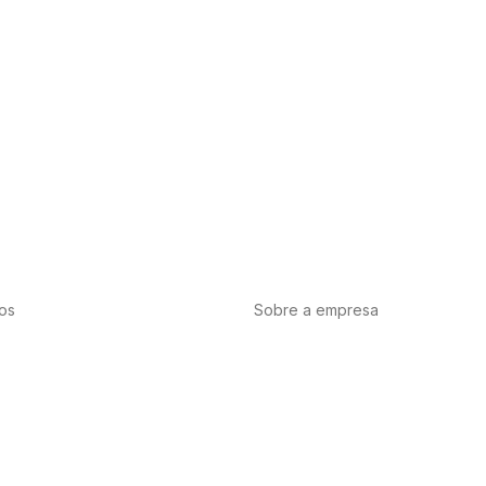
os
Sobre a empresa
tação
Desporto
Saúde
Sobre nós
Internacional
Contact
vascular
Vitaminas e minerais
bis-CBD