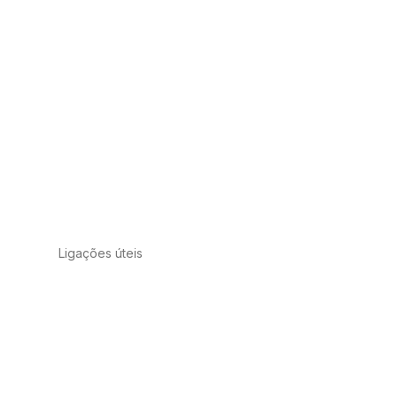
Ligações úteis
o
Política de privacidade
Condições de
utilização
Aviso Legal
Política de
Cookies
Qualidade e Ambiente