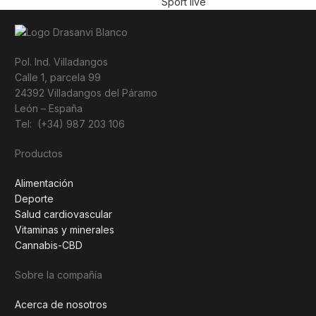
Sport live
Pol. Ind. Villadangos
Calle 1, parcela 99
24392 Villadangos del Páramo
León – España
Tel: (+34) 987 203 106
Productos
Alimentación
Deporte
Salud cardiovascular
Vitaminas y minerales
Cannabis-CBD
Sobre la compañía
Acerca de nosotros