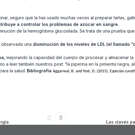
cinar, seguro que la has usado muchas veces al preparar tartas, ga
tribuye a controlar los problemas de azúcar en sangre.
sminución de la hemoglobina glucosilada. Se trata de una prueba que
ha observado una
disminución de los niveles de LDL (el llamado “c
ina,
mejorando la capacidad del cuerpo de procesar y almacenar la 
 a leer también nuestros post: “l
a piperina en la pimienta negra
, 
para la salud.
Bibliografía
Aggarwal, B. and Yost, D. (2015).
Especias curat
ergía
Las claves pa