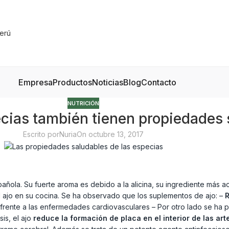
Empresa
Productos
Noticias
Blog
Contacto
NUTRICIÓN
ecias también tienen propiedades 
Escrito por
Nuria
On octubre 13, 2017
pañola. Su fuerte aroma es debido a la alicina, su ingrediente más a
 ajo en su cocina. Se ha observado que los suplementos de ajo: –
R
frente a las enfermedades cardiovasculares – Por otro lado se ha p
is, el ajo
reduce la formación de placa en el interior de las art