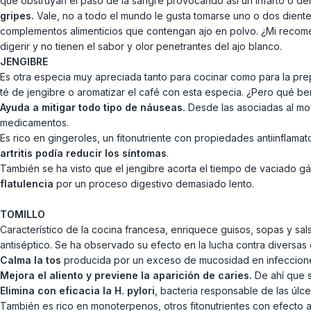
que obstruyan el paso de la sangre provocando así un infarto o d
gripes.
Vale, no a todo el mundo le gusta tomarse uno o dos dientes
complementos alimenticios que contengan ajo en polvo. ¿Mi recom
digerir y no tienen el sabor y olor penetrantes del ajo blanco.
JENGIBRE
Es otra especia muy apreciada tanto para cocinar como para la pre
té de jengibre o aromatizar el café con esta especia. ¿Pero qué be
Ayuda a mitigar todo tipo de náuseas.
Desde las asociadas al mov
medicamentos.
Es rico en gingeroles, un fitonutriente con propiedades antiinflama
artritis podía reducir los síntomas
.
También se ha visto que el jengibre acorta el tiempo de vaciado g
flatulencia
por un proceso digestivo demasiado lento.
TOMILLO
Característico de la cocina francesa, enriquece guisos, sopas y sal
antiséptico. Se ha observado su efecto en la lucha contra diversas
Calma la tos
producida por un exceso de mucosidad en infecciones 
Mejora el aliento y previene la aparición de caries.
De ahí que 
Elimina con eficacia la H. pylori
, bacteria responsable de las úlc
También es rico en monoterpenos, otros fitonutrientes con efecto a