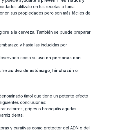
so y puede ayudarte a
prevenir resfriados y
iedades utilízalo en tus recetas o toma
ienen sus propiedades pero son más fáciles de
engibre a la cerveza. También se puede preparar
embarazo y hasta las inducidas por
an observado como su uso
en personas con
sufre
acidez de estómago, hinchazón o
l denominado timol que tiene un potente efecto
siguientes conclusiones:
ar catarros, gripes o bronquitis agudas.
rniz dental.
toras y curativas como protector del ADN o del