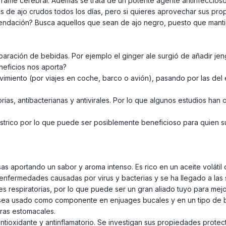
errame cerebral. Además se trata de un potente agente antinfeccio
 de ajo crudos todos los días, pero si quieres aprovechar sus prop
endación? Busca aquellos que sean de ajo negro, puesto que mant
paración de bebidas. Por ejemplo el ginger ale surgió de añadir j
neficios nos aporta?
imiento (por viajes en coche, barco o avión), pasando por las del 
torias, antibacterianas y antivirales. Por lo que algunos estudios h
ástrico por lo que puede ser posiblemente beneficioso para quien 
sas aportando un sabor y aroma intenso. Es rico en un aceite voláti
 enfermedades causadas por virus y bacterias y se ha llegado a las 
respiratorias, por lo que puede ser un gran aliado tuyo para mejor
sea usado como componente en enjuages bucales y en un tipo de ba
eras estomacales.
ntioxidante y antinflamatorio. Se investigan sus propiedades protec