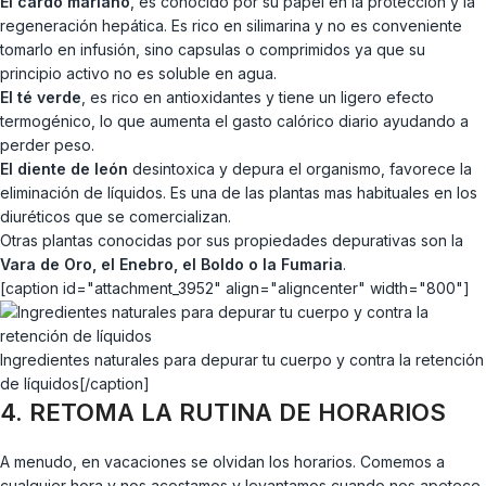
El cardo mariano
, es conocido por su papel en la protección y la
regeneración hepática. Es rico en silimarina y no es conveniente
tomarlo en infusión, sino capsulas o comprimidos ya que su
principio activo no es soluble en agua.
El té verde
, es rico en antioxidantes y tiene un ligero efecto
termogénico, lo que aumenta el gasto calórico diario ayudando a
perder peso.
El diente de león
desintoxica y depura el organismo, favorece la
eliminación de líquidos. Es una de las plantas mas habituales en los
diuréticos que se comercializan.
Otras plantas conocidas por sus propiedades depurativas son la
Vara de Oro, el Enebro, el Boldo o la Fumaria
.
[caption id="attachment_3952" align="aligncenter" width="800"]
Ingredientes naturales para depurar tu cuerpo y contra la retención
de líquidos[/caption]
4. RETOMA LA RUTINA DE HORARIOS
A menudo, en vacaciones se olvidan los horarios. Comemos a
cualquier hora y nos acostamos y levantamos cuando nos apetece.