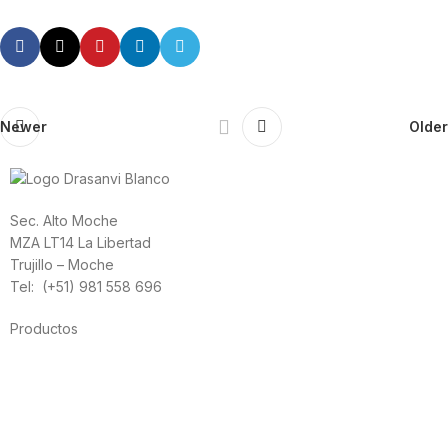
Newer
Older
Sec. Alto Moche
MZA LT14 La Libertad
Trujillo – Moche
Tel: (+51) 981 558 696
Productos
Alimentación
Deporte
Salud cardiovascular
Vitaminas y minerales