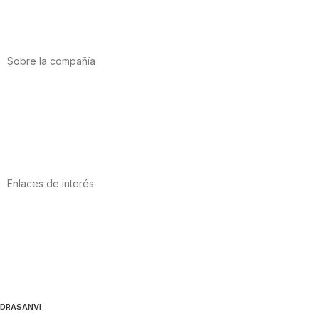
Vitaminas y minerales
Cannabis-CBD
Sobre la compañía
Acerca de nosotros
Internacional
Puntos de venta
Trabaja con nosotros
Contacto
Enlaces de interés
Política de privacidad
Condiciones de Uso
Aviso Legal
Política de Cookies
Calidad y MedioAmbiente
DRASANVI