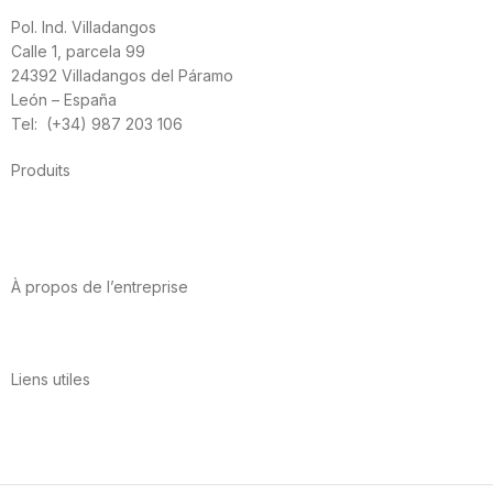
Pol. Ind. Villadangos
Calle 1, parcela 99
24392 Villadangos del Páramo
León – España
Tel: (+34) 987 203 106
Produits
Alimentation
Sport
Santé cardiovasculaire
Vitamines et minéraux
Cannabis-CBD
À propos de l’entreprise
A propos de nous
International
Contact
Liens utiles
Politique de confidentialité
Conditions d’utilisation
Avis juridique
Politique en matière de cookies
Qualité et environnement