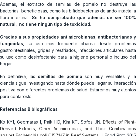
Además, el extracto de semillas de pomelo no destruye las
bacterias beneficiosas, como las bifidobacterias dejando intacta la
flora intestinal.
Se ha comprobado que además de ser 100
natural, no tiene ningún tipo de toxicidad.
Gracias a sus propiedades antimicrobianas, antibacterianas y
fungicidas,
su uso más frecuente abarca desde problemas
gastrointestinales, gripes y resfriados, infecciones articulares hasta
su uso como desinfectante para la higiene personal o incluso del
hogar.
En definitiva, las
semillas de pomelo
son muy versátiles y l
ciencia sigue investigando hasta dónde puede llegar su interacción
positiva con diferentes problemas de salud. Estaremos muy atentos
para contároslo.
Referencias Bibliográficas
Ko KY1, Geornaras I, Paik HD, Kim KT, Sofos JN.
Effects of Plant
Derived Extracts, Other Antimicrobials, and Their Combinations
against Escherichia coli O157:H7 in Beef Systems
. J Food Prot. 2015