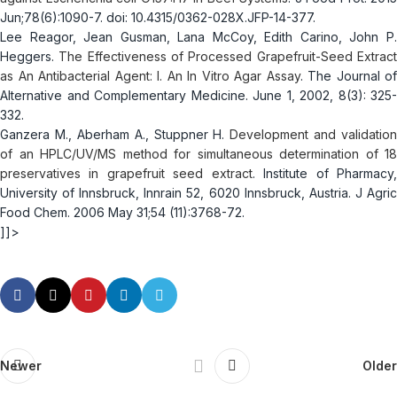
Jun;78(6):1090-7. doi: 10.4315/0362-028X.JFP-14-377.
Lee Reagor, Jean Gusman, Lana McCoy, Edith Carino, John P.
Heggers.
The Effectiveness of Processed Grapefruit-Seed Extrac
as An Antibacterial Agent: I. An In Vitro Agar Assay
. The Journal of
Alternative and Complementary Medicine. June 1, 2002, 8(3): 325-
332.
Ganzera M., Aberham A., Stuppner H.
Development and validation
of an HPLC/UV/MS method for simultaneous determination of 18
preservatives in grapefruit seed extract
. Institute of Pharmacy
University of Innsbruck, Innrain 52, 6020 Innsbruck, Austria. J Agric
Food Chem. 2006 May 31;54 (11):3768-72.
]]>
Newer
Older