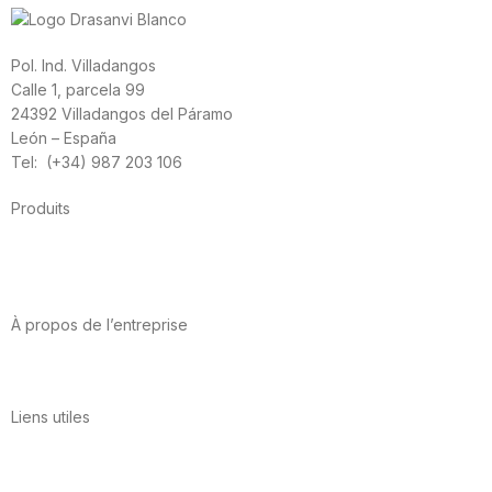
Pol. Ind. Villadangos
Calle 1, parcela 99
24392 Villadangos del Páramo
León – España
Tel: (+34) 987 203 106
Produits
Alimentation
Sport
Santé cardiovasculaire
Vitamines et minéraux
Cannabis-CBD
À propos de l’entreprise
A propos de nous
International
Contact
Liens utiles
Politique de confidentialité
Conditions d’utilisation
Avis juridique
Politique en matière de cookies
Qualité et environnement