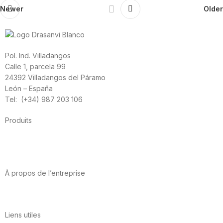
Newer
Older
Pol. Ind. Villadangos
Calle 1, parcela 99
24392 Villadangos del Páramo
León – España
Tel: (+34) 987 203 106
Produits
Alimentation
Sport
Santé cardiovasculaire
Vitamines et minéraux
Cannabis-CBD
À propos de l’entreprise
A propos de nous
International
Contact
Liens utiles