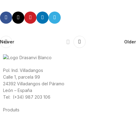
Newer
Older
Pol. Ind. Villadangos
Calle 1, parcela 99
24392 Villadangos del Páramo
León – España
Tel: (+34) 987 203 106
Produits
Alimentation
Sport
Santé cardiovasculaire
Vitamines et minéraux
Cannabis-CBD