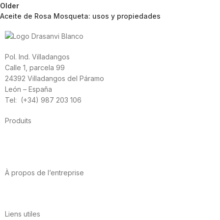
Older
Aceite de Rosa Mosqueta: usos y propiedades
Pol. Ind. Villadangos
Calle 1, parcela 99
24392 Villadangos del Páramo
León – España
Tel: (+34) 987 203 106
Produits
Alimentation
Sport
Santé cardiovasculaire
Vitamines et minéraux
Cannabis-CBD
À propos de l’entreprise
A propos de nous
International
Contact
Liens utiles