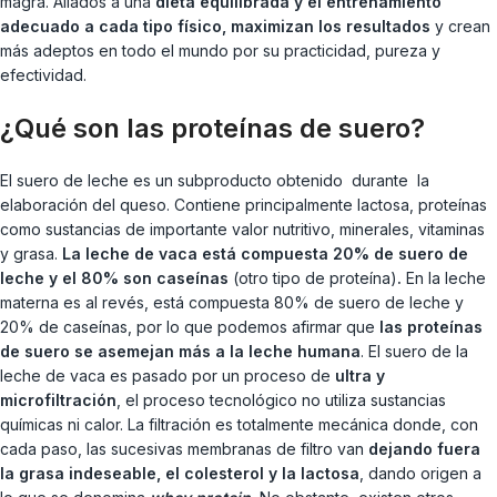
magra. Aliados a una
dieta equilibrada y el entrenamiento
adecuado a cada tipo físico, maximizan los resultados
y crean
más adeptos en todo el mundo por su practicidad, pureza y
efectividad.
¿Qué son las proteínas de suero?
El suero de leche es un subproducto obtenido durante la
elaboración del queso. Contiene principalmente lactosa, proteínas
como sustancias de importante valor nutritivo, minerales, vitaminas
y grasa.
La leche de vaca está compuesta 20% de suero de
leche y el 80% son caseínas
(otro tipo de proteína)
.
En la leche
materna es al revés, está compuesta 80% de suero de leche y
20% de caseínas, por lo que podemos afirmar que
las proteínas
de suero se asemejan más a la leche humana
. El suero de la
leche de vaca es pasado por un proceso de
ultra y
microfiltración
, el proceso tecnológico no utiliza sustancias
químicas ni calor. La filtración es totalmente mecánica donde, con
cada paso, las sucesivas membranas de filtro van
dejando fuera
la grasa indeseable, el colesterol y la lactosa
, dando origen a