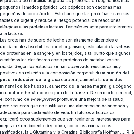
El proceso de hidrólisis degrada las proteínas en segmentos más
pequeños llamados péptidos. Los péptidos son cadenas más
pequeñas de aminoácidos. Esto hace que las proteínas sean más
fáciles de digerir y reduce el riesgo potencial de reacciones
alérgicas a las proteínas lácteas. También es apta para intolerantes
a la lactosa.
Las proteínas de suero de leche son altamente digeribles e
rápidamente absorbibles por el organismo, estimulando la síntesis
de proteínas en la sangre y en los tejidos, a tal punto que algunos
científicos las clasificaran como proteínas de metabolización
rápida. Según los estudios se han observado resultados muy
positivos en relación a la composición corporal:
disminución del
peso
,
reducción de la grasa
corporal, aumento la
densidad
mineral de los huesos
,
aumento de la masa magra
,
glucógeno
muscular e hepático
y mejora de la
fuerza
. De un modo general,
el consumo de
whey protein
promueve una mejora de la salud,
pero recuerda que no sustituye a una alimentación balanceada y
adecuada para cada estilo de vida. En futuros artículos os
explicaré otros suplementos que son realmente interesantes para
mejorar el rendimiento deportivo, como los aminoácidos
ramificados, la L-Glutamina y la Creatina. Bibliografía Hoffman, J. R. &