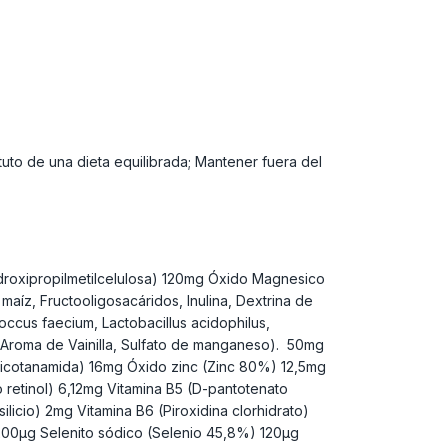
uto de una dieta equilibrada; Mantener fuera del
droxipropilmetilcelulosa) 120mg Óxido Magnesico
íz, Fructooligosacáridos, Inulina, Dextrina de
occus faecium, Lactobacillus acidophilus,
sa, Aroma de Vainilla, Sulfato de manganeso). 50mg
Nicotanamida) 16mg Óxido zinc (Zinc 80%) 12,5mg
etinol) 6,12mg Vitamina B5 (D-pantotenato
licio) 2mg Vitamina B6 (Piroxidina clorhidrato)
) 200µg Selenito sódico (Selenio 45,8%) 120µg