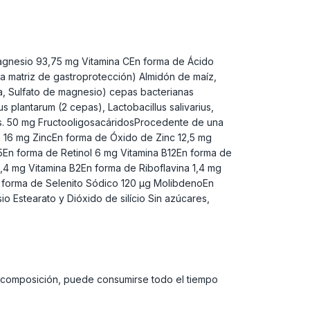
agnesio 93,75 mg Vitamina CEn forma de Ácido
a matriz de gastroprotección) Almidón de maíz,
ada, Sulfato de magnesio) cepas bacterianas
s plantarum (2 cepas), Lactobacillus salivarius,
vas. 50 mg FructooligosacáridosProcedente de una
a 16 mg ZincEn forma de Óxido de Zinc 12,5 mg
5En forma de Retinol 6 mg Vitamina B12En forma de
,4 mg Vitamina B2En forma de Riboflavina 1,4 mg
En forma de Selenito Sódico 120 µg MolibdenoEn
o Estearato y Dióxido de silício Sin azúcares,
u composición, puede consumirse todo el tiempo