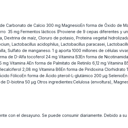
rma de Carbonato de Calcio 300 mg MagnesioEn forma de Óxido de M
rro 35 mg Fermentos lácticos (Proviene de 9 cepas diferentes y un
na, Dextrina de maíz, Cloruro de potasio, Proteina vegetal hidroliz
cium, Lactobacillus acidophilus, Lactobacillus paracasei, Lactobacillu
nilla, Sulfato de manganeso. 1 g aporta 1000 millones de células vi
orma de D-Alfa tocoferol 24 mg Vitamina B3En forma de Nicotinamid
g Vitamina AEn forma de Palmitato de Retinilo 6,12 mg Vitamina B
calciferol 2,08 mg Vitamina B6En forma de Piridoxina Clorhidrato 1
 Ácido FólicoEn forma de Ácido pteroil-L-glutámico 200 µg Selenio
e D-biotina 50 µg Otros ingredientes:Celulosa (envoltura), Magnesi
mente con el desayuno. Se puede consumir diariamente. Debido a s