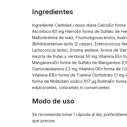
Ingredientes
Ingrediente Cantidad / dosis diaria CalcioEn fo
Ascórbico 80 mg HierroEn forma de Sulfato de Hie
Maltodextrina de maíz, Fructooligosacáridos, Inuli
(Bifidobacterium lactis (2 cepas), Enterococcus fae
Lactococcus lactis), Enzima amilasa, Aroma de Vai
mezcla de frutas y verduras 50 mg Vitamina EEn f
ManganesoEn forma de Sulfato de Manganeso 6,15 m
Cianocabalamina 2,5 mg Vitamina DEn forma de Cole
Vitamina B1En forma de Tiamina Clorhidrato 1,1 mg
forma de Molibdato sódico 107 µg BiotinaEn forma d
edulcorantes, colorantes ni conservantes
Modo de uso
Se recomienda tomar 1 cápsula al día, preferible
que precise.