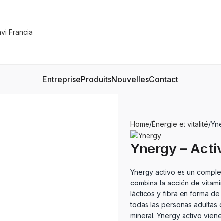
Entreprise
Produits
Nouvelles
Contact
Home
Énergie et vitalité
Yne
Ynergy – Acti
Ynergy activo es un comple
combina la acción de vitam
lácticos y fibra en forma d
todas las personas adultas 
mineral. Ynergy activo vien