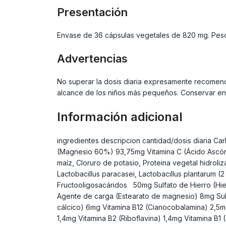
Presentación
Envase de 36 cápsulas vegetales de 820 mg. Peso t
Advertencias
No superar la dosis diaria expresamente recomenda
alcance de los niños más pequeños. Conservar en 
Información adicional
ingredientes descripcion cantidad/dosis diaria C
(Magnesio 60%) 93,75mg Vitamina C (Ácido Ascórbi
maíz, Cloruro de potasio, Proteina vegetal hidroli
Lactobacillus paracasei, Lactobacillus plantarum (
Fructooligosacáridos 50mg Sulfato de Hierro (Hie
Agente de carga (Estearato de magnesio) 8mg Sul
cálcico) 6mg Vitamina B12 (Cianocobalamina) 2,5mg 
1,4mg Vitamina B2 (Riboflavina) 1,4mg Vitamina B1 