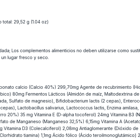
otal: 29,52 g (1.04 oz)
da; Los complementos alimenticios no deben utilizarse como sustit
un lugar fresco y seco.
arbonato calcio (Calcio 40%) 299,70mg Agente de recubrimiento (Hi
co) 80mg Fermentos Lácticos (Almidón de maíz, Maltodextrina de ma
zada, Sulfato de magnesio), Bifidobacterium lactis (2 cepas), Enteroc
2 cepas), Lactobacillus salivarius, Lactococcus lactis, Enzima amila
rro 20%) 35 mg Vitamina E (D-alpha tocoferol) 24mg Vitamina B3 (
fato de Manganeso (Manganeso 32,5%) 6,15mg Vitamina A (Acetato r
Vitamina D3 (Colecalciferol) 2,08mg Antiaglomerante (Dióxido de si
(Clorhidrato tiamina) 1,1mg Ácido fólico (Ácido teroilmonoglutámico