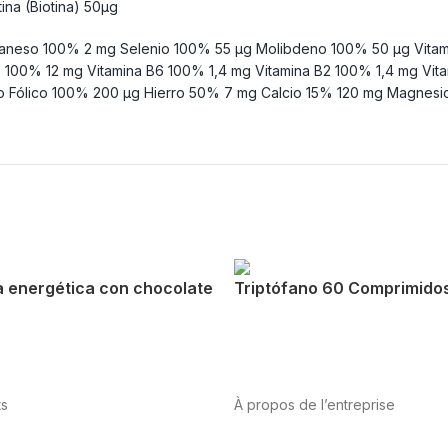
na (Biotina) 50µg
nganeso 100% 2 mg Selenio 100% 55 µg Molibdeno 100% 50 µg Vitam
 100% 12 mg Vitamina B6 100% 1,4 mg Vitamina B2 100% 1,4 mg Vita
do Fólico 100% 200 µg Hierro 50% 7 mg Calcio 15% 120 mg Magnesi
a energética con chocolate
Triptófano 60 Comprimido
ts
À propos de l’entreprise
tation
Sport
Santé
A propos de nous
International