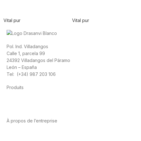
Vital pur
Vital pur
Pol. Ind. Villadangos
Calle 1, parcela 99
24392 Villadangos del Páramo
León – España
Tel: (+34) 987 203 106
Produits
Alimentation
Sport
Santé cardiovasculaire
Vitamines et
minéraux
Cannabis-CBD
À propos de l’entreprise
A propos de nous
International
Contact