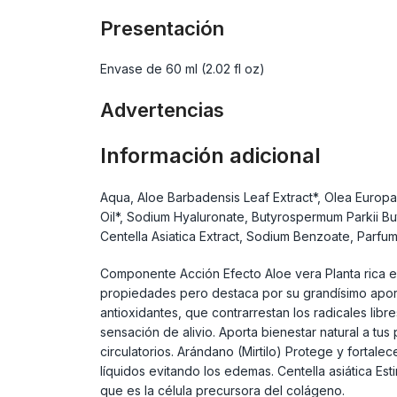
Presentación
Envase de 60 ml (2.02 fl oz)
Advertencias
Información adicional
Aqua, Aloe Barbadensis Leaf Extract*, Olea Europaea
Oil*, Sodium Hyaluronate, Butyrospermum Parkii But
Centella Asiatica Extract, Sodium Benzoate, Parfum,
Componente Acción Efecto Aloe vera Planta rica en
propiedades pero destaca por su grandísimo aport
antioxidantes, que contrarrestan los radicales lib
sensación de alivio. Aporta bienestar natural a tu
circulatorios. Arándano (Mirtilo) Protege y fortale
líquidos evitando los edemas. Centella asiática Esti
que es la célula precursora del colágeno.