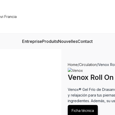
Entreprise
Produits
Nouvelles
Contact
Home
Circulation
Venox Rol
Venox Roll On
Venox® Gel Frío de Drasanv
y relajación para tus piern
ingredientes. Además, su us
Ficha técnica