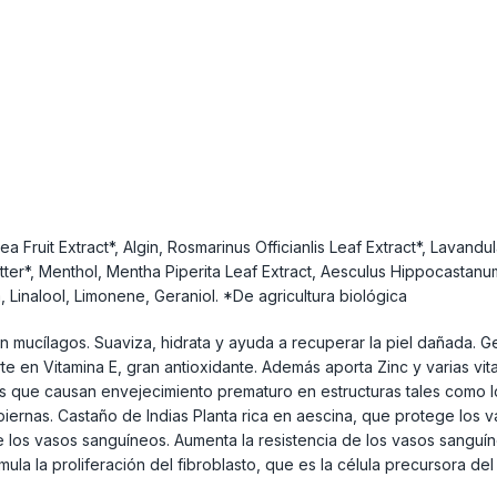
 Fruit Extract*, Algin, Rosmarinus Officianlis Leaf Extract*, Lavandul
ter*, Menthol, Mentha Piperita Leaf Extract, Aesculus Hippocastanum 
 Linalool, Limonene, Geraniol. *De agricultura biológica
 mucílagos. Suaviza, hidrata y ayuda a recuperar la piel dañada. G
e en Vitamina E, gran antioxidante. Además aporta Zinc y varias vi
res que causan envejecimiento prematuro en estructuras tales como 
s piernas. Castaño de Indias Planta rica en aescina, que protege los
ce los vasos sanguíneos. Aumenta la resistencia de los vasos sanguín
mula la proliferación del fibroblasto, que es la célula precursora del 