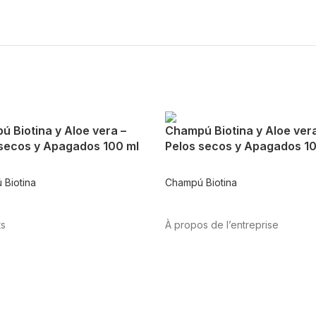
 Biotina y Aloe vera –
Champú Biotina y Aloe vera
 secos y Apagados 100 ml
Pelos secos y Apagados 1
 Biotina
Champú Biotina
ts
À propos de l’entreprise
tation
Sport
Santé
A propos de nous
International
vasculaire
Vitamines et minéraux
bis-CBD