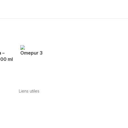
 –
Omepur 3
000 ml
Liens utiles
Contact
Politique de confidentialité
Conditions
d’utilisation
Avis juridique
Politique en
matière de cookies
Qualité et
environnement