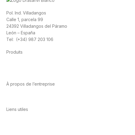
Pol. Ind. Villadangos
Calle 1, parcela 99
24392 Villadangos del Páramo
León – España
Tel: (+34) 987 203 106
Produits
Alimentation
Sport
Santé cardiovasculaire
Vitamines et
minéraux
Cannabis-CBD
À propos de l’entreprise
A propos de nous
International
Contact
Liens utiles
Politique de confidentialité
Conditions d’utilisation
Avis
juridique
Politique en matière de cookies
Qualité et