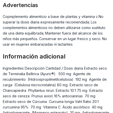
Advertencias
Copmplemento alimenticio a base de plantas y vitamina c.No
superar la dosis diaria expresamente recomendada; Los
complementos alimenticios no deben utilizarse como sustituto
de una dieta equilibrada; Mantener fuera del alcance de los
niños más pequeños. Conservar en un lugar fresco y seco. No
usar en mujeres embarazadas ni lactantes
Información adicional
Ingredientes Descripción Cantidad / Dosis diaria Extracto seco
de Terminalia Bellirica (Ayuric®) 500 mg Agente de
recubrimiento (Hidroxipropilmetilcelulosa) 192 mg Agente de
carga (Celulosa microcristalina) 80 mg Extracto seco de
Chancapiedra Phyllantus niruri. Extracto 10:1 75 mg Extracto
seco de cereza Prunus avion 16% antocianinas 70 mg
Extracto seco de Cúrcuma Curcuma longa Vahl Ratio 20:1
curcumina 95% 70 mg Vitamina C Ácido ascórbico 40 mg
Antiaglomerante (Magnesio estearato) 20 mg Antiaglomerante