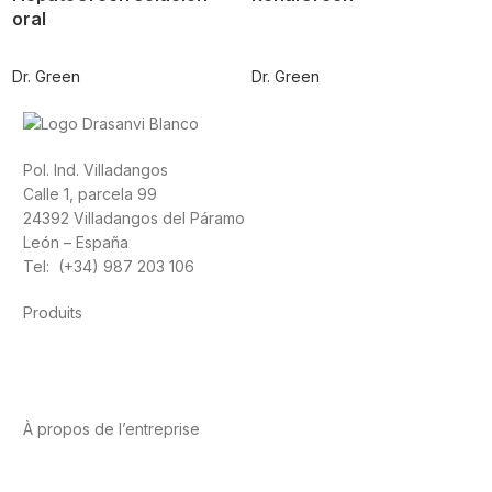
oral
Dr. Green
Dr. Green
Pol. Ind. Villadangos
Calle 1, parcela 99
24392 Villadangos del Páramo
León – España
Tel: (+34) 987 203 106
Produits
Alimentation
Sport
Santé cardiovasculaire
Vitamines et
minéraux
Cannabis-CBD
À propos de l’entreprise
A propos de nous
International
Contact