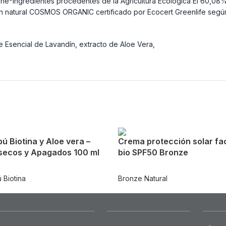
ene*Ingredientes procedentes de la Agricultura Ecológica El 60,08%
gen natural COSMOS ORGANIC certificado por Ecocert Greenlife segú
e Esencial de Lavandín, extracto de Aloe Vera,
 Biotina y Aloe vera –
Crema protección solar fac
 secos y Apagados 100 ml
bio SPF50 Bronze
 Biotina
Bronze Natural