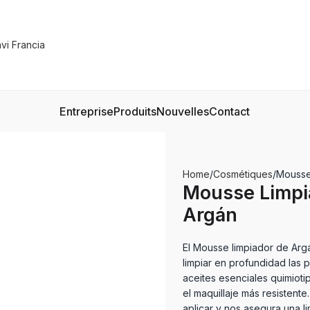
Entreprise
Produits
Nouvelles
Contact
Home
Cosmétiques
Mousse
Mousse Limpi
Argán
El Mousse limpiador de Argá
limpiar en profundidad las 
aceites esenciales quimioti
el maquillaje más resistente
aplicar y nos asegura una li