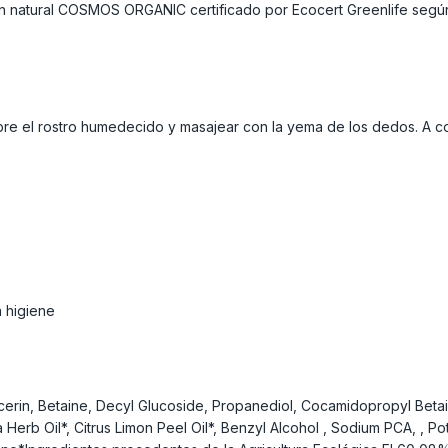
gen natural COSMOS ORGANIC certificado por Ecocert Greenlife segú
sobre el rostro humedecido y masajear con la yema de los dedos. A c
 higiene
ycerin, Betaine, Decyl Glucoside, Propanediol, Cocamidopropyl Bet
 Herb Oil*, Citrus Limon Peel Oil*, Benzyl Alcohol , Sodium PCA, , P