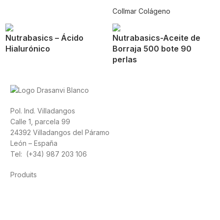
Collmar Colágeno
Nutrabasics – Ácido
Nutrabasics-Aceite de
Hialurónico
Borraja 500 bote 90
perlas
Pol. Ind. Villadangos
Calle 1, parcela 99
24392 Villadangos del Páramo
León – España
Tel: (+34) 987 203 106
Produits
Alimentation
Sport
Santé cardiovasculaire
Vitamines et
minéraux
Cannabis-CBD